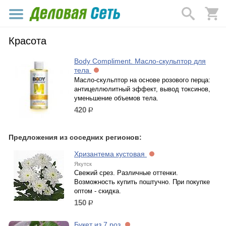
Красота
Body Compliment. Масло-скульптор для
тела
Масло-скульптор на основе розового перца:
антицеллюлитный эффект, вывод токсинов,
уменьшение объемов тела.
420
р.
Предложения из соседних регионов:
Хризантема кустовая
Якутск
Свежий срез. Различные оттенки.
Возможность купить поштучно. При покупке
оптом - скидка.
150
р.
Букет из 7 роз