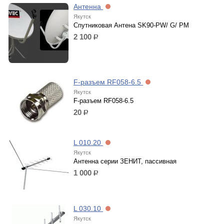
Антенна
Якутск
Спутниковая Антена SK90-PW/ G/ PM
2 100
р.
F-разъем RF058-6.5
Якутск
F-разъем RF058-6.5
20
р.
L 010.20
Якутск
Антенна серии ЗЕНИТ, пассивная
1 000
р.
L 030.10
Якутск