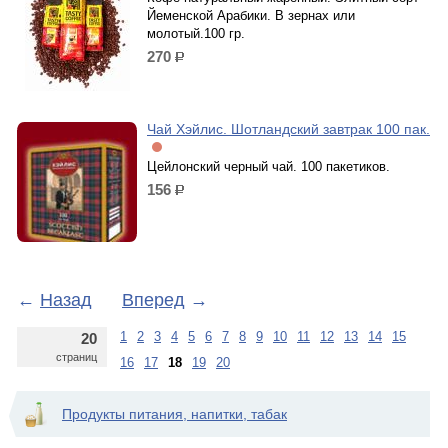
Йеменской Арабики. В зернах или
молотый.100 гр.
270
р.
Чай Хэйлис. Шотландский завтрак 100 пак.
Цейлонский черный чай. 100 пакетиков.
156
р.
←
Назад
Вперед
→
1
2
3
4
5
6
7
8
9
10
11
12
13
14
15
20
страниц
16
17
18
19
20
Продукты питания, напитки, табак