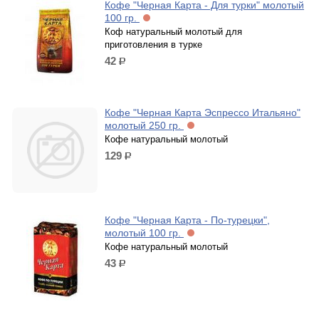
Кофе "Черная Карта - Для турки" молотый
100 гр.
Коф натуральный молотый для
приготовления в турке
42
р.
Кофе "Черная Карта Эспрессо Итальяно"
молотый 250 гр.
Кофе натуральный молотый
129
р.
Кофе "Черная Карта - По-турецки",
молотый 100 гр.
Кофе натуральный молотый
43
р.