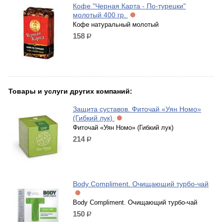
Кофе "Черная Карта - По-турецки"
молотый 400 гр.
Кофе натуральный молотый
158
р.
Товары и услуги других компаний:
Защита суставов. Фиточай «Уян Номо»
(Гибкий лук)
Фиточай «Уян Номо» (Гибкий лук)
214
р.
Body Compliment. Очищающий турбо-чай
Body Compliment. Очищающий турбо-чай
150
р.